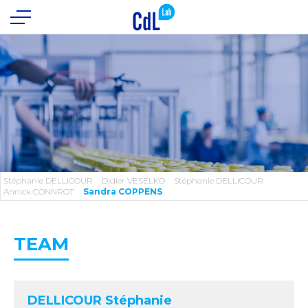
Stéphanie DELLICOUR
Didier VESELKO
Stéphanie DELLICOUR
Annick CONNROT
Sandra COPPENS
TEAM
DELLICOUR Stéphanie