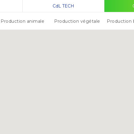
CdL TECH
Production animale
Production végétale
Production 