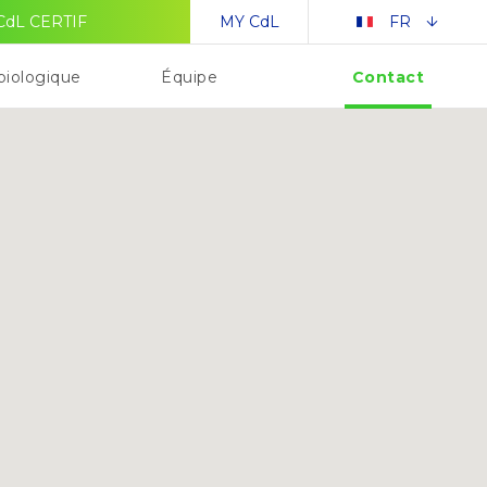
CdL CERTIF
MY CdL
FR
Contact
biologique
Équipe