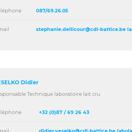
éléphone
087/69.26.05
mail
stephanie.dellicour@cdl-battice.be l
SELKO Didier
sponsable Technique laboratoire lait cru
éléphone
+32 (0)87 / 69 26 43
mail
didier.veselko@cdl-battice.be labol