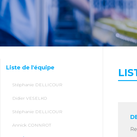
Liste de l'équipe
LIS
Stéphanie DELLICOUR
Didier VESELKO
Stéphanie DELLICOUR
D
Annick CONNROT
Re