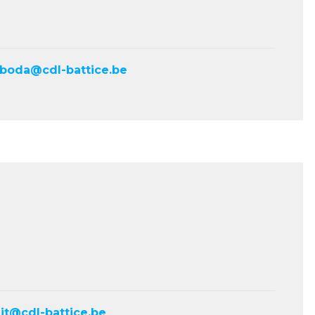
aboda@cdl-battice.be
ait@cdl-battice.be