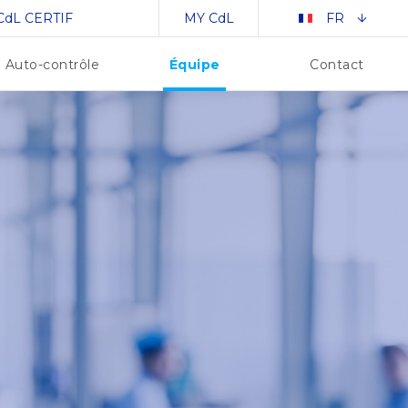
CdL CERTIF
MY CdL
FR
Équipe
Auto-contrôle
Contact