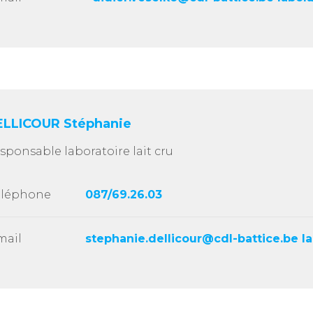
ELLICOUR Stéphanie
sponsable laboratoire lait cru
éléphone
087/69.26.03
mail
stephanie.dellicour@cdl-battice.be l