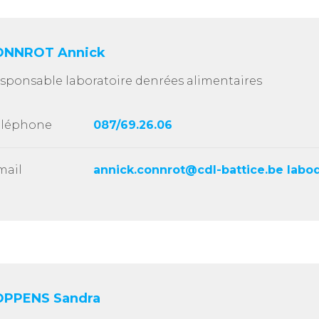
ONNROT Annick
sponsable laboratoire denrées alimentaires
éléphone
087/69.26.06
mail
annick.connrot@cdl-battice.be labo
OPPENS Sandra