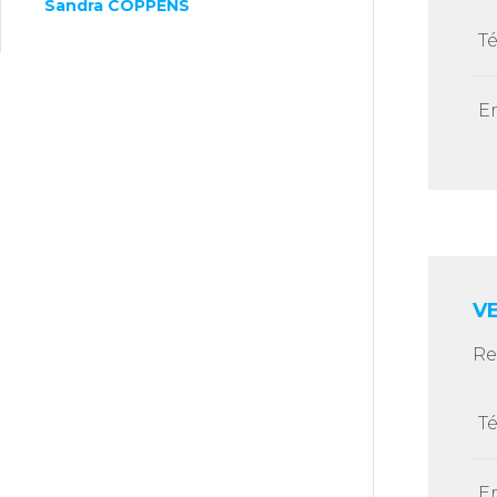
Sandra COPPENS
T
E
VE
Re
T
E