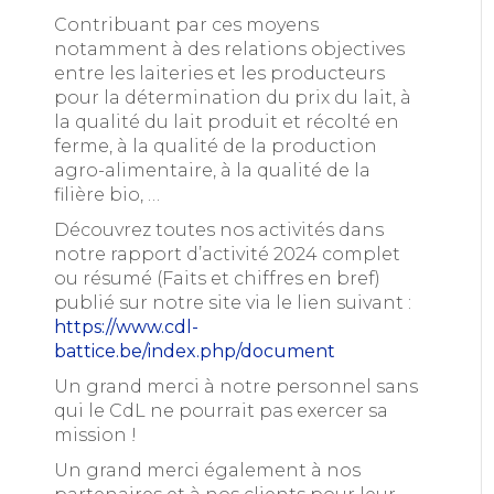
Contribuant par ces moyens
notamment à des relations objectives
entre les laiteries et les producteurs
pour la détermination du prix du lait, à
la qualité du lait produit et récolté en
ferme, à la qualité de la production
agro-alimentaire, à la qualité de la
filière bio, …
Découvrez toutes nos activités dans
notre rapport d’activité 2024 complet
ou résumé (Faits et chiffres en bref)
publié sur notre site via le lien suivant :
https://www.cdl-
battice.be/index.php/document
Un grand merci à notre personnel sans
qui le CdL ne pourrait pas exercer sa
mission !
Un grand merci également à nos