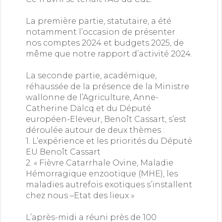
La première partie, statutaire, a été
notamment l’occasion de présenter
nos comptes 2024 et budgets 2025, de
même que notre rapport d’activité 2024.
La seconde partie, académique,
réhaussée de la présence de la Ministre
wallonne de l’Agriculture, Anne-
Catherine Dalcq et du Député
européen-Eleveur, Benoît Cassart, s’est
déroulée autour de deux thèmes :
1. L’expérience et les priorités du Député
EU Benoît Cassart
2. « Fièvre Catarrhale Ovine, Maladie
Hémorragique enzootique (MHE), les
maladies autrefois exotiques s’installent
chez nous –Etat des lieux »
L’après-midi a réuni près de 100