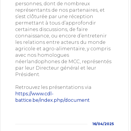
personnes, dont de nombreux
représentants de nos partenaires, et
s’est clôturée par une réception
permettant à tous d’approfondir
certaines discussions, de faire
connaissance, ou encore d’entretenir
les relations entre acteurs du monde
agricole et agro-alimentaire, y compris
avec nos homologues
néerlandophones de MCC, représentés
par leur Directeur général et leur
Président.
Retrouvez les présentations via
https://www.cdl-
battice.be/index.php/document
16/04/2025