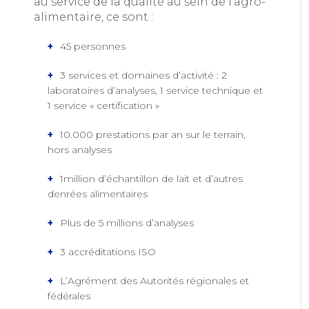
au service de la qualité au sein de l’agro-
alimentaire, ce sont :
45 personnes
3 services et domaines d’activité : 2
laboratoires d’analyses, 1 service technique et
1 service « certification »
10.000 prestations par an sur le terrain,
hors analyses
1million d’échantillon de lait et d’autres
denrées alimentaires
Plus de 5 millions d’analyses
3 accréditations ISO
L’Agrément des Autorités régionales et
fédérales