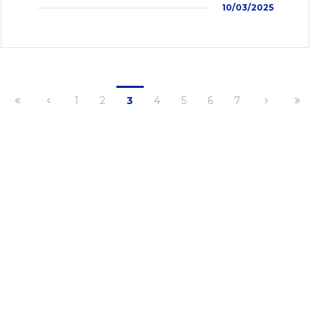
10/03/2025
1
2
3
4
5
6
7
e de Herve, 104
Tel :
+32(0)87/69.26.30
Belgique)