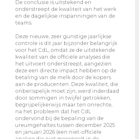
De conclusie is uitstekend en
onderstreept de kwaliteit van het werk
en de dagelijkse inspanningen van de
teams.
Deze nieuwe, zeer gunstige jaarlijkse
controle is dit jaar bijzonder belangrijk
voor het CdL, omdat ze de uitstekende
kwaliteit van de officiële analyses die
het uitvoert onderstreept, aangezien
deze een directe impact hebben op de
betaling van de melk door de kopers
aan de producenten. Deze kwaliteit, die
onberispelijk moet zijn, werd inderdaad
door sommigen in twijfel getrokken,
begrijpelijkerwijs maar ten onrechte,
na het probleem dat het CdL
ondervond bij de bepaling van de
ureumgehaltes tussen december 2025
en januari 2026 (een niet-officiële
analyse die niet meespeelt in de