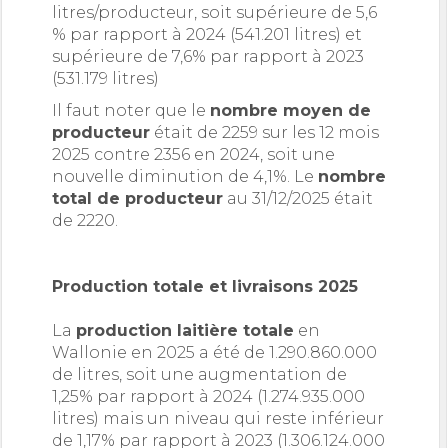
litres/producteur, soit supérieure de 5,6
% par rapport à 2024 (541.201 litres) et
supérieure de 7,6% par rapport à 2023
(531.179 litres)
Il faut noter que le
nombre moyen de
producteur
était de 2259 sur les 12 mois
2025 contre 2356 en 2024, soit une
nouvelle diminution de 4,1%. Le
nombre
total de producteur
au 31/12/2025 était
de 2220.
Production totale et livraisons 2025
La
production laitière totale
en
Wallonie en 2025 a été de 1.290.860.000
de litres, soit une augmentation de
1,25% par rapport à 2024 (1.274.935.000
litres) mais un niveau qui reste inférieur
de 1,17% par rapport à 2023 (1.306.124.000