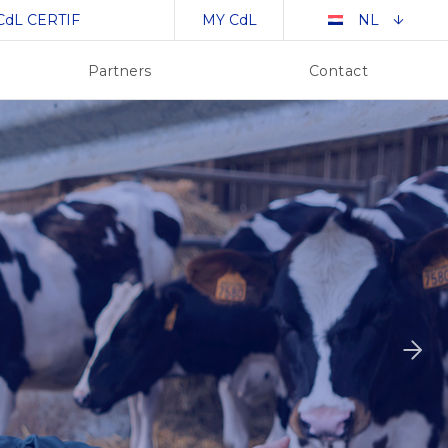
CdL CERTIF
MY CdL
NL
Partners
Contact