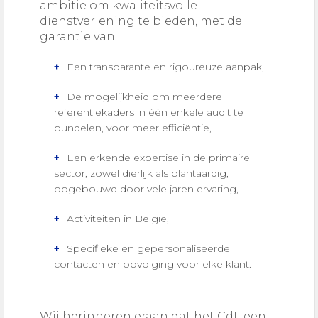
ambitie om kwaliteitsvolle
dienstverlening te bieden, met de
garantie van:
Een transparante en rigoureuze aanpak,
De mogelijkheid om meerdere
referentiekaders in één enkele audit te
bundelen, voor meer efficiëntie,
Een erkende expertise in de primaire
sector, zowel dierlijk als plantaardig,
opgebouwd door vele jaren ervaring,
Activiteiten in Belgïe,
Specifieke en gepersonaliseerde
contacten en opvolging voor elke klant.
Wij herinneren eraan dat het CdL een